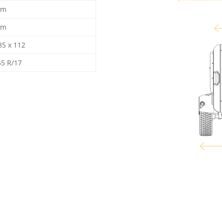
cm
cm
85 x 112
55 R/17