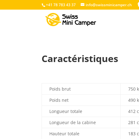
+41 78 783 43 37
info@swissminicamper.ch
Caractéristiques
Poids brut
750 
Poids net
490 
Longueur totale
412 
Longueur de la cabine
281 
Hauteur totale
183 