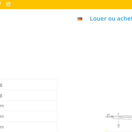
Louer ou ache
kg
kg
cm
cm
cm